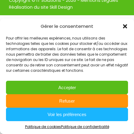
Copyright ©
IT Solutions
- 2026 -
Mentions Légales
Réalisation du site Skill Design
Gérer le consentement
Pour offrir les meilleures expériences, nous utilisons des
technologies telles que les cookies pour stocker et/ou accéder aux
informations des appareils. Le fait de consentir à ces technologies
nous permettra de traiter des données telles que le comportement
de navigation ou les ID uniques sur ce site. Le fait de ne pas
consentir ou de retirer son consentement peut avoir un effet négatif
sur certaines caractéristiques et fonctions.
Accepter
Refuser
Voir les préférences
Politique de cookies
Politique de confidentialité